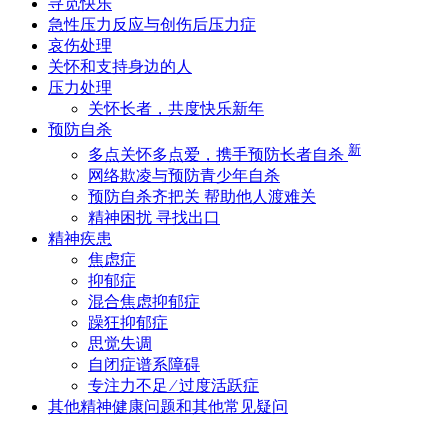
寻觅快乐
急性压力反应与创伤后压力症
哀伤处理
关怀和支持身边的人
压力处理
关怀长者，共度快乐新年
预防自杀
新
多点关怀多点爱，携手预防长者自杀
网络欺凌与预防青少年自杀
预防自杀齐把关 帮助他人渡难关
精神困扰 寻找出口
精神疾患
焦虑症
抑郁症
混合焦虑抑郁症
躁狂抑郁症
思觉失调
自闭症谱系障碍
专注力不足 ∕ 过度活跃症
其他精神健康问题和其他常见疑问