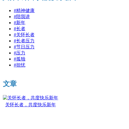
#精神健康
#陪我讲
#新年
#长者
#关怀长者
#长者压力
#节日压力
#压力
#孤独
#担忧
文章
关怀长者，共度快乐新年