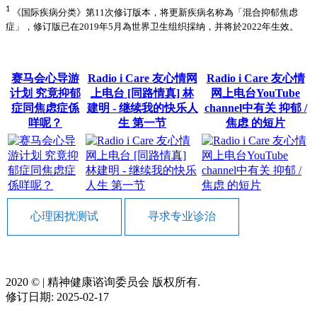
1
《国际疾病分类》第11次修订版本，将更新疾病名称為「混合抑郁焦虑
症」，修订版已在2019年5月為世界卫生组织採纳，并将於2022年生效。
赛马会心导游
Radio i Care 友心情网
Radio i Care 友心情
计划 究竟抑郁
上电台 [同路情真] 林
网上电台YouTube
症同焦虑症係
建明 - 继续我的快乐人
channel中有关 抑郁 /
咩呢？
生 第一节
焦虑 的短片
心理困扰测试
寻求专业诊治
2020 ©️ | 精神健康谘询委员会 版权所有.
修订日期: 2025-02-17