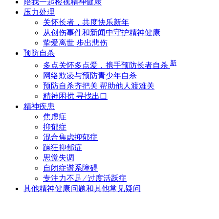
陪我一起检视精神健康
压力处理
关怀长者，共度快乐新年
从创伤事件和新闻中守护精神健康
挚爱离世 步出悲伤
预防自杀
新
多点关怀多点爱，携手预防长者自杀
网络欺凌与预防青少年自杀
预防自杀齐把关 帮助他人渡难关
精神困扰 寻找出口
精神疾患
焦虑症
抑郁症
混合焦虑抑郁症
躁狂抑郁症
思觉失调
自闭症谱系障碍
专注力不足 ∕ 过度活跃症
其他精神健康问题和其他常见疑问