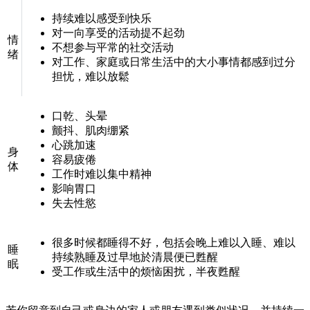
持续难以感受到快乐
对一向享受的活动提不起劲
情
不想参与平常的社交活动
绪
对工作、家庭或日常生活中的大小事情都感到过分
担忧，难以放鬆
口乾、头晕
颤抖、肌肉绷紧
心跳加速
身
容易疲倦
体
工作时难以集中精神
影响胃口
失去性慾
很多时候都睡得不好，包括会晚上难以入睡、难以
睡
持续熟睡及过早地於清晨便已甦醒
眠
受工作或生活中的烦恼困扰，半夜甦醒