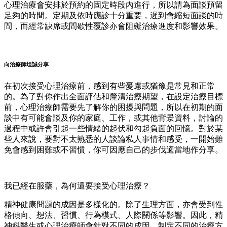
心理治療會安排於預約的固定時段內進行，所以請為面談預留
足夠的時間。定期及依時應診十分重要，遲到會縮短面談的時
間，而經常缺席或間歇性覆診亦會阻礙治療進度和影響效果。
向治療師坦誠分享
在初次接受心理治療前，感到有些憂慮或猶豫是常見和正常
的。為了對你作出全面評估和釐清治療期望，在設定治療目標
前，心理治療師需要先了解你的困擾與問題，所以在初期的面
談中有可能會談及你的家庭、工作，或其他背景資料，討論的
過程中或許會引起一些情緒的起伏和勾起負面的回憶。對於某
些人來說，要對不太熟悉的人談論私人事情和感受，一開始難
免會感到困難或不習慣，你可因應自己的步伐適當地作分享。
我已經在服藥，為何還要接受心理治療？
精神健康問題的成因是多樣化的。除了生理方面，亦會受到性
格傾向、想法、習慣、行為模式、人際關係等影響。因此，精
神科醫生或心理治療師會針對不同的成因，制定不同的治療方