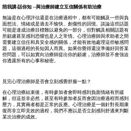
陪我講‧話你知 ─與治療師建立互信關係有助治療
無論是在心理評估還是在治療過程中，都有可能觸及一些與負
面想法、情緒或是過去不愉快、創傷性的回憶。談論這些話題
可能是達成治療目標難以避免的一部分，但對觸及相關話題有
所顧慮甚至感到恐懼也是人之常情。心理治療師與求助者之間
需要建立信任和具安全感的關係，才能有效地處理這些敏感問
題，這個過程的長短因人而異。如果你覺得還沒準備好回答某
些問題，可以如實向治療師提出你的顧慮，治療師並不會強迫
你透露所有的心事和秘密。
見完心理治療師是否會立刻感覺舒服一點？
在心理治療結束後，有時參加者會即時感到負面情緒有所緩
解，但這並非必然，甚至有時參加者反而會因治療過程而感到
壓力，其實兩者都是正常的反應。心理治療是一個針對長期康
復而非立即見效的過程，我們不應以是否立刻感到舒適來判斷
某次治療的成效。