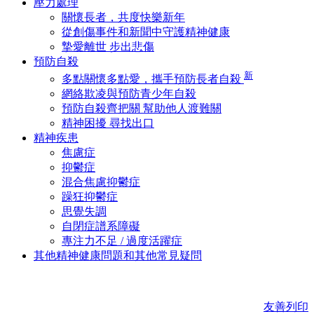
壓力處理
關懷長者，共度快樂新年
從創傷事件和新聞中守護精神健康
摯愛離世 步出悲傷
預防自殺
新
多點關懷多點愛，攜手預防長者自殺
網絡欺凌與預防青少年自殺
預防自殺齊把關 幫助他人渡難關
精神困擾 尋找出口
精神疾患
焦慮症
抑鬱症
混合焦慮抑鬱症
躁狂抑鬱症
思覺失調
自閉症譜系障礙
專注力不足 / 過度活躍症
其他精神健康問題和其他常見疑問
友善列印