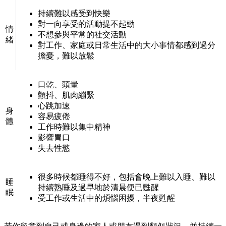
持續難以感受到快樂
對一向享受的活動提不起勁
情
不想參與平常的社交活動
緒
對工作、家庭或日常生活中的大小事情都感到過分
擔憂，難以放鬆
口乾、頭暈
顫抖、肌肉繃緊
心跳加速
身
容易疲倦
體
工作時難以集中精神
影響胃口
失去性慾
很多時候都睡得不好，包括會晚上難以入睡、難以
睡
持續熟睡及過早地於清晨便已甦醒
眠
受工作或生活中的煩惱困擾，半夜甦醒