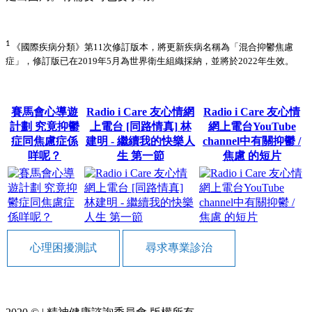
1
《國際疾病分類》第11次修訂版本，將更新疾病名稱為「混合抑鬱焦慮
症」，修訂版已在2019年5月為世界衛生組織採納，並將於2022年生效。
賽馬會心導遊
Radio i Care 友心情網
Radio i Care 友心情
計劃 究竟抑鬱
上電台 [同路情真] 林
網上電台YouTube
症同焦慮症係
建明 - 繼續我的快樂人
channel中有關抑鬱 /
咩呢？
生 第一節
焦慮 的短片
心理困擾測試
尋求專業診治