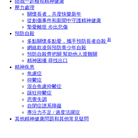
陪我一起檢視精神健康
壓力處理
關懷長者，共度快樂新年
從創傷事件和新聞中守護精神健康
摯愛離世 步出悲傷
預防自殺
新
多點關懷多點愛，攜手預防長者自殺
網絡欺凌與預防青少年自殺
預防自殺齊把關 幫助他人渡難關
精神困擾 尋找出口
精神疾患
焦慮症
抑鬱症
混合焦慮抑鬱症
躁狂抑鬱症
思覺失調
自閉症譜系障礙
專注力不足 / 過度活躍症
其他精神健康問題和其他常見疑問