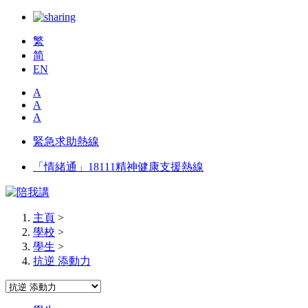
繁
简
EN
A
A
A
緊急求助熱線
「情緒通」18111精神健康支援熱線
主頁
>
學校
>
學生
>
抗逆 添動力