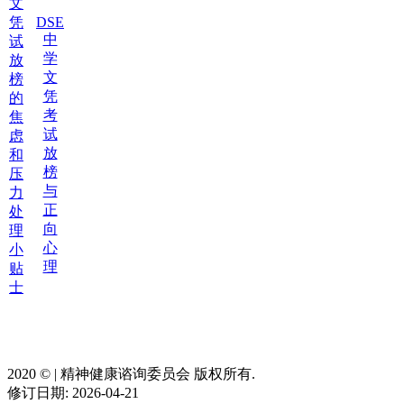
文
凭
DSE
中
试
学
放
文
榜
凭
的
考
焦
试
虑
放
和
榜
压
与
力
正
处
向
理
心
小
理
贴
士
2020 ©️ | 精神健康谘询委员会 版权所有.
修订日期: 2026-04-21