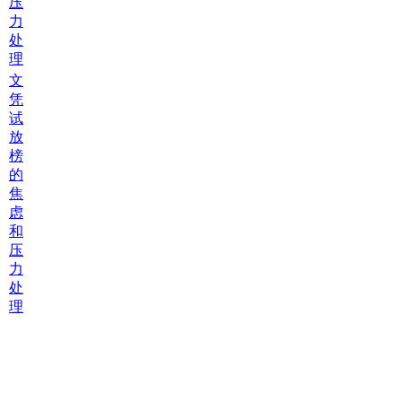
文
凭
试
放
榜
的
焦
虑
和
压
力
处
理