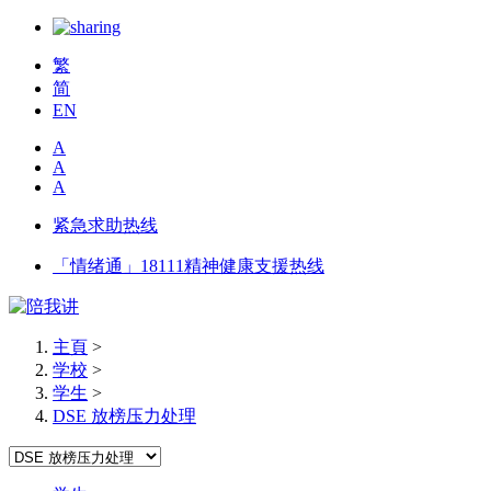
繁
简
EN
A
A
A
紧急求助热线
「情绪通」18111精神健康支援热线
主頁
>
学校
>
学生
>
DSE 放榜压力处理