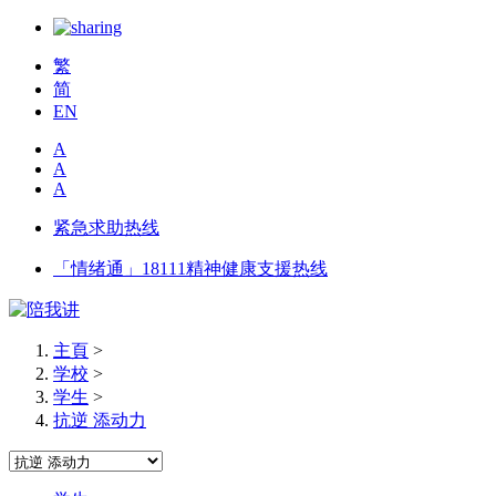
繁
简
EN
A
A
A
紧急求助热线
「情绪通」18111精神健康支援热线
主頁
>
学校
>
学生
>
抗逆 添动力