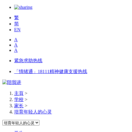
繁
简
EN
A
A
A
紧急求助热线
「情绪通」18111精神健康支援热线
主頁
>
学校
>
家长
>
培育年轻人的心灵