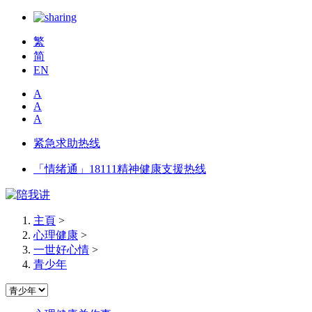
繁
简
EN
A
A
A
紧急求助热线
「情绪通」18111精神健康支援热线
主頁
>
心理健康
>
一世好心情
>
青少年