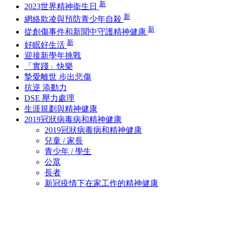
新
2023世界精神衞生日
新
網絡欺凌與預防青少年自殺
新
從創傷事件和新聞中守護精神健康
新
好眠好生活
迎接新學年挑戰
「實踐」快樂
摯愛離世 步出悲傷
抗逆 添動力
DSE 壓力處理
生涯規劃與精神健康
2019冠狀病毒病和精神健康
2019冠狀病毒病和精神健康
兒童 / 家長
青少年 / 學生
公眾
長者
新冠疫情下在家工作的精神健康