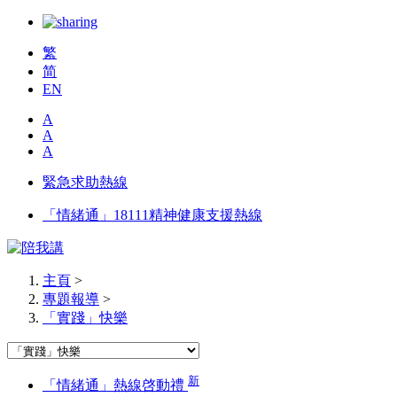
繁
简
EN
A
A
A
緊急求助熱線
「情緒通」18111精神健康支援熱線
主頁
>
專題報導
>
「實踐」快樂
新
「情緒通」熱線啓動禮