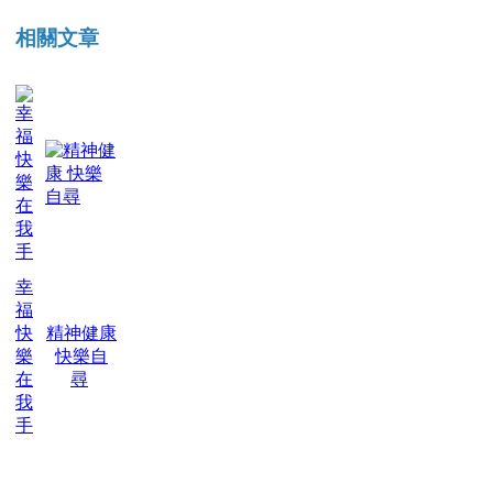
相關文章
幸
福
快
精神健康
樂
快樂自
在
尋
我
手