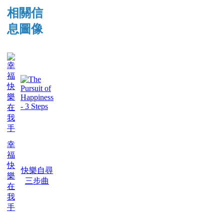
相關信
息圖像
幸
福
快
快樂自尋
樂
三步曲
在
我
手