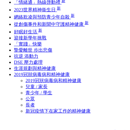
新
「情緒通」熱線啓動禮
新
2023世界精神衞生日
新
網絡欺凌與預防青少年自殺
新
從創傷事件和新聞中守護精神健康
新
好眠好生活
迎接新學年挑戰
「實踐」快樂
摯愛離世 步出悲傷
抗逆 添動力
DSE 壓力處理
生涯規劃與精神健康
2019冠狀病毒病和精神健康
2019冠狀病毒病和精神健康
兒童 / 家長
青少年 / 學生
公眾
長者
新冠疫情下在家工作的精神健康