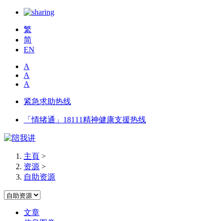
繁
简
EN
A
A
A
紧急求助热线
「情绪通」18111精神健康支援热线
主頁
>
资源
>
自助资源
文章