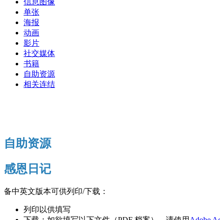
信息图像
单张
海报
动画
影片
社交媒体
书籍
自助资源
相关连结
自助资源
感恩日记
备中英文版本可供列印/下载：
列印以供填写
下载：如欲填写以下文件（PDF 档案），请使用
Adobe Ac