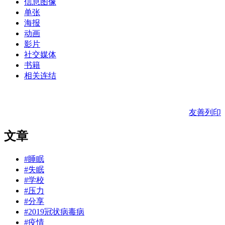
信息图像
单张
海报
动画
影片
社交媒体
书籍
相关连结
友善列印
文章
#睡眠
#失眠
#学校
#压力
#分享
#2019冠状病毒病
#疫情