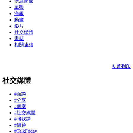
信息圖像
單張
海報
動畫
影片
社交媒體
書籍
相關連結
友善列印
社交媒體
#面談
#分享
#個案
#社交媒體
#陪我講
#溝通
#TalkFriday