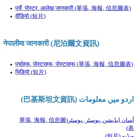
पर्चे, पोस्टर, आलेख जानकारी (單張, 海報, 信息圖表)
वीडियो (短片)
नेपालीमा जानकारी (尼泊爾文資訊)
पर्चाहरू, पोस्टरहरू, पोस्टरहरू (單張, 海報, 信息圖表)
भिडियो (短片)
(巴基斯坦文資訊) اردو میں معلومات
آسان ایڈیشن ,پوسٹر ,پوسٹر(單張, 海報, 信息圖
表)
ویڈیو (短片)