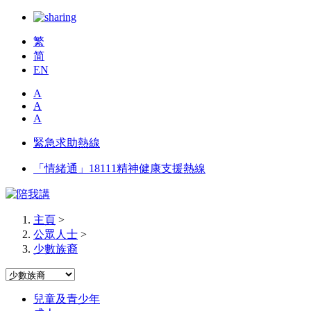
繁
简
EN
A
A
A
緊急求助熱線
「情緒通」18111精神健康支援熱線
主頁
>
公眾人士
>
少數族裔
兒童及青少年