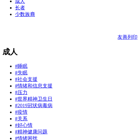
成人
长者
少数族裔
友善列印
成人
#睡眠
#失眠
#社会支援
#情绪和信息支援
#压力
#世界精神卫生日
#2019冠状病毒病
#疫情
#关系
#好心情
#精神健康问题
#情绪困扰