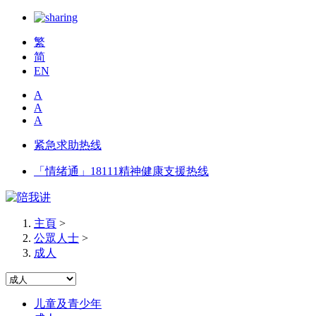
繁
简
EN
A
A
A
紧急求助热线
「情绪通」18111精神健康支援热线
主頁
>
公眾人士
>
成人
儿童及青少年