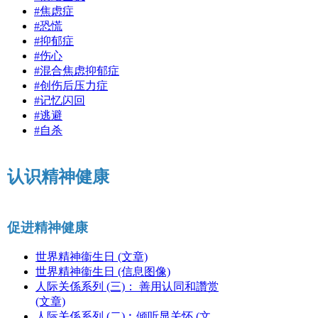
#焦虑症
#恐慌
#抑郁症
#伤心
#混合焦虑抑郁症
#创伤后压力症
#记忆闪回
#逃避
#自杀
认识精神健康
促进精神健康
世界精神衞生日 (文章)
世界精神衞生日 (信息图像)
人际关係系列 (三)： 善用认同和讚赏
(文章)
人际关係系列 (二)︰倾听显关怀 (文