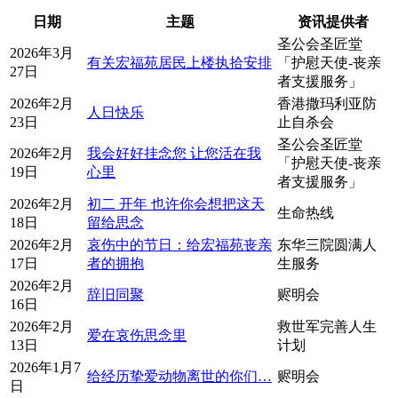
日期
主题
资讯提供者
圣公会圣匠堂
2026年3月
有关宏福苑居民上楼执拾安排
「护慰天使-丧亲
27日
者支援服务」
2026年2月
香港撒玛利亚防
人日快乐
23日
止自杀会
圣公会圣匠堂
2026年2月
我会好好挂念您 让您活在我
「护慰天使-丧亲
19日
心里
者支援服务」
2026年2月
初二 开年 也许你会想把这天
生命热线
18日
留给思念
2026年2月
哀伤中的节日：给宏福苑丧亲
东华三院圆满人
17日
者的拥抱
生服务
2026年2月
辞旧同聚
赆明会
16日
2026年2月
救世军完善人生
爱在哀伤思念里
13日
计划
2026年1月7
给经历挚爱动物离世的你们…
赆明会
日