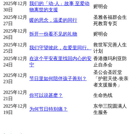
2025年12月
我们的「动·人」故事 至爱动
赆明会
30日
物离世的支援
2025年12月
圣雅各福群会生
暖的思念，温柔的同行
27日
死教育专页
2025年12月
拆开一份看不见的礼物
赆明会
26日
2025年12月
救世军完善人生
我们守望彼此，在爱里同行。
25日
计划
2025年12月
在这个平安夜里找回内心的安
香港撒玛利亚防
24日
宁
止自杀会
圣公会圣匠堂
2025年12月
节日里如何陪伴孩子善别？
「护慰天使-丧亲
23日
者支援服务」
2025年12月
你可以说甚麽？
生命热线
21日
2025年12月
东华三院圆满人
为何节日特别痛？
19日
生服务