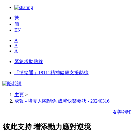
繁
简
EN
A
A
A
緊急求助熱線
「情緒通」18111精神健康支援熱線
主頁
>
成報 - 培養人際關係 成就快樂要訣 - 20240316
友善列印
彼此支持 增添動力應對逆境