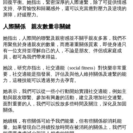
回復平衡。她指出，緊密深厚的人際連繫，除了可提供情感
支持、孕育愉悅和歸屬感外，還可以充當應對壓力及逆境的
屏障，紓緩壓力。
人際關係 親友數量非關鍵
她指出，人際間的聯繫及親密感並不關乎親友多寡，我們不
用聚焦於身邊親友的數量，而應著重關係質素，即使身邊只
有一位支持並理解自己的人，不論是朋友、伴侶或家庭成
員，都可為我們帶來得益。
她說，研究亦指出，社交適能（social fitness）對快樂非常重
要，社交適能是指發展、評估及與他人維持關係及連繫的能
力，這種技能可以透過努力去孕育。
她表示，我們可以從一些小行動開始實踐社交適能，例如主
動與親友聯繫、參加有興趣的活動，建立及增加社交連繫。
面對重要的人，我們可以投放多些時間及關注，深化及加固
關係。
她續稱，有些關係可給予我們能量，但有些關係卻消耗能
量。如果發現自己持續投放時間在被消耗的關係上，我們可